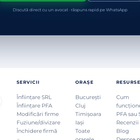
Discută direct cu un avocat · răspuns rapid pe WhatsApp
SERVICII
ORAȘE
RESURS
Înființare SRL
București
Cum
Înființare PFA
Cluj
funcțion
Modificări firme
Timișoara
PFA sau 
Fuziune/divizare
Iași
Recenzii
Închidere firmă
Toate
Blog
orașele →
Despre n