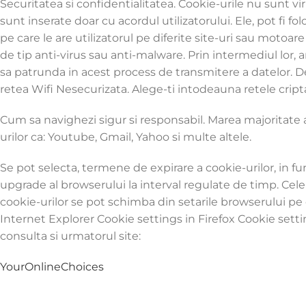
Securitatea si confidentialitatea. Cookie-urile nu sunt v
sunt inserate doar cu acordul utilizatorului. Ele, pot fi f
pe care le are utilizatorul pe diferite site-uri sau moto
de tip anti-virus sau anti-malware. Prin intermediul lor, 
sa patrunda in acest process de transmitere a datelor. De
retea Wifi Nesecurizata. Alege-ti intodeauna retele cript
Cum sa navighezi sigur si responsabil. Marea majoritate a
urilor ca: Youtube, Gmail, Yahoo si multe altele.
Se pot selecta, termene de expirare a cookie-urilor, in fun
upgrade al browserului la interval regulate de timp. Cel
cookie-urilor se pot schimba din setarile browserului pe ca
Internet Explorer Cookie settings in Firefox Cookie setti
consulta si urmatorul site:
YourOnlineChoices