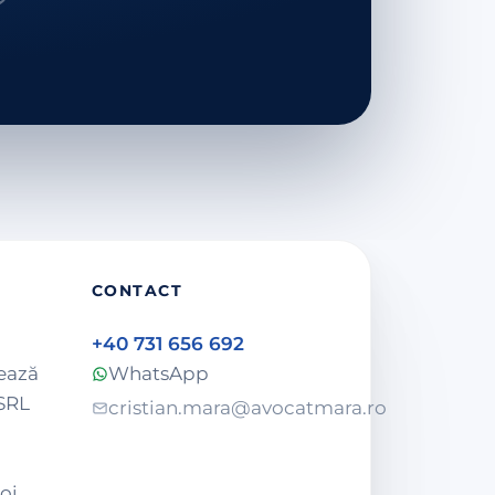
E
CONTACT
+40 731 656 692
ează
WhatsApp
SRL
cristian.mara@avocatmara.ro
oi