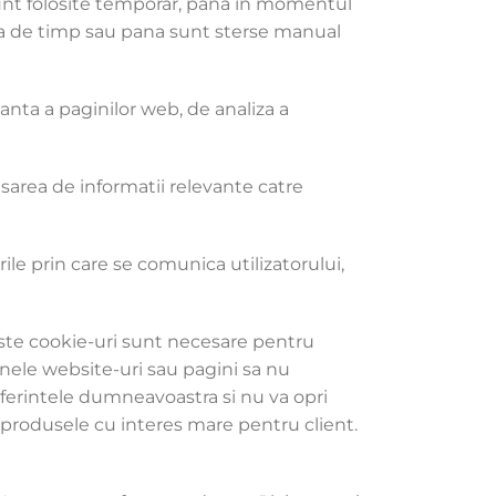
 sunt folosite temporar, pana in momentul
oada de timp sau pana sunt sterse manual
anta a paginilor web, de analiza a
sarea de informatii relevante catre
ile prin care se comunica utilizatorului,
ste cookie-uri sunt necesare pentru
unele website-uri sau pagini sa nu
eferintele dumneavoastra si nu va opri
r produsele cu interes mare pentru client.