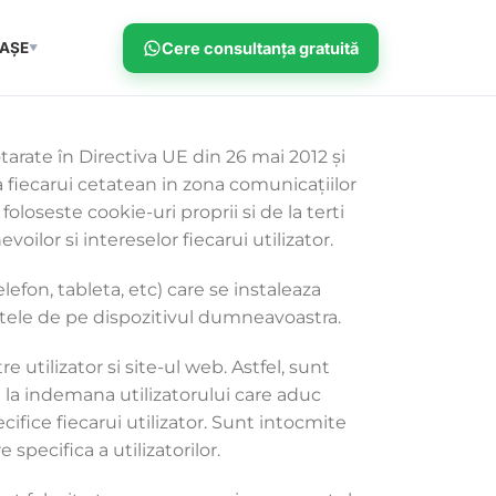
AȘE
Cere consultanța gratuită
▼
tarate în Directiva UE din 26 mai 2012 și
a fiecarui cetatean in zona comunicaţiilor
foloseste cookie-uri proprii si de la terti
ilor si intereselor fiecarui utilizator.
efon, tableta, etc) care se instaleaza
datele de pe dispozitivul dumneavoastra.
 utilizator si site-ul web. Astfel, sunt
ai la indemana utilizatorului care aduc
fice fiecarui utilizator. Sunt intocmite
 specifica a utilizatorilor.