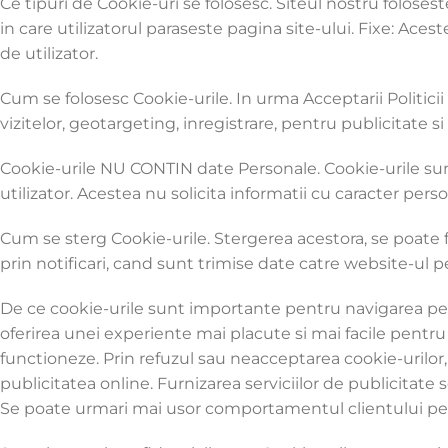
Ce tipuri de Cookie-uri se folosesc. Siteul nostru folos
in care utilizatorul paraseste pagina site-ului. Fixe: Ac
de utilizator.
Cum se folosesc Cookie-urile. In urma Acceptarii Politicii
vizitelor, geotargeting, inregistrare, pentru publicitate si
Cookie-urile NU CONTIN date Personale. Cookie-urile sunt 
utilizator. Acestea nu solicita informatii cu caracter person
Cum se sterg Cookie-urile. Stergerea acestora, se poate fa
prin notificari, cand sunt trimise date catre website-ul 
De ce cookie-urile sunt importante pentru navigarea pe 
oferirea unei experiente mai placute si mai facile pentru 
functioneze. Prin refuzul sau neacceptarea cookie-urilor
publicitatea online. Furnizarea serviciilor de publicitate
Se poate urmari mai usor comportamentul clientului pe s