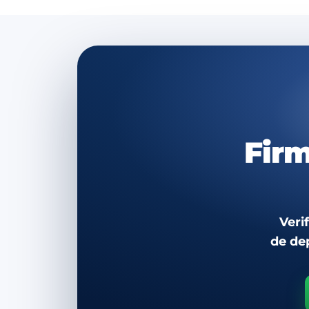
Firm
Veri
de de