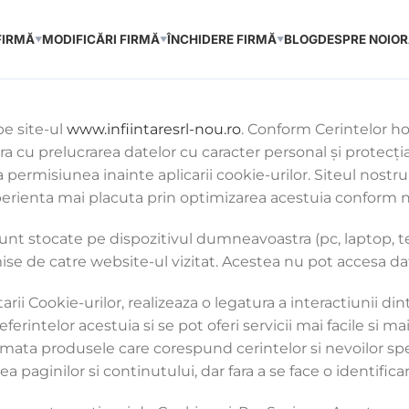
FIRMĂ
MODIFICĂRI FIRMĂ
ÎNCHIDERE FIRMĂ
BLOG
DESPRE NOI
OR
▼
▼
▼
pe site-ul
www.infiintaresrl-nou.ro
. Conform Cerintelor ho
ra cu prelucrarea datelor cu caracter personal şi protecţi
a permisiunea inainte aplicarii cookie-urilor. Siteul nostru 
perienta mai placuta prin optimizarea acestuia conform nevo
sunt stocate pe dispozitivul dumneavoastra (pc, laptop, tel
 emise de catre website-ul vizitat. Acestea nu pot accesa 
 Cookie-urilor, realizeaza o legatura a interactiunii dintre
erintelor acestuia si se pot oferi servicii mai facile si m
ata produsele care corespund cerintelor si nevoilor speci
a paginilor si continutului, dar fara a se face o identificare