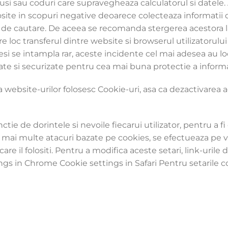
irusi sau coduri care supravegheaza calculatorul si datele
olosite in scopuri negative deoarece colecteaza informatii 
are de cautare. De aceea se recomanda stergerea acestora 
are loc transferul dintre website si browserul utilizatorul
si se intampla rar, aceste incidente cel mai adesea au loc
ate si securizate pentru cea mai buna protectie a informa
 website-urilor folosesc Cookie-uri, asa ca dezactivarea a
ctie de dorintele si nevoile fiecarui utilizator, pentru a f
e mai multe atacuri bazate pe cookies, se efectueaza pe v
re il folositi. Pentru a modifica aceste setari, link-urile 
ngs in Chrome Cookie settings in Safari Pentru setarile co