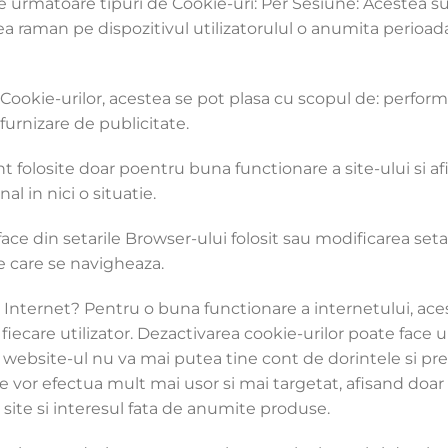
este urmatoare tipuri de Cookie-uri: Per Sesiune: Acestea
estea raman pe dispozitivul utilizatorulul o anumita peri
 Cookie-urilor, acestea se pot plasa cu scopul de: perform
 furnizare de publicitate.
folosite doar poentru buna functionare a site-ului si afi
al in nici o situatie.
ce din setarile Browser-ului folosit sau modificarea setar
pe care se navigheaza.
Internet? Pentru o buna functionare a internetului, ace
fiecare utilizator. Dezactivarea cookie-urilor poate face 
, website-ul nu va mai putea tine cont de dorintele si pr
 se vor efectua mult mai usor si mai targetat, afisand doa
ite si interesul fata de anumite produse.