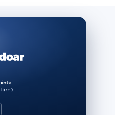
 doar
ainte
 firmă.