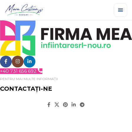
+40 731 656 692
PENTRU MAI MULTE INFORMAȚII
CONTACTAȚI-NE