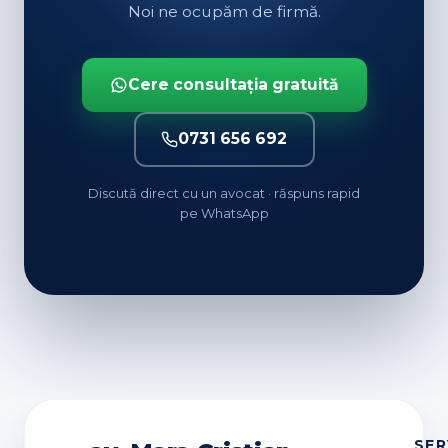
Noi ne ocupăm de firmă.
Cere consultația gratuită
0731 656 692
Discută direct cu un avocat · răspuns rapid
pe WhatsApp
SER