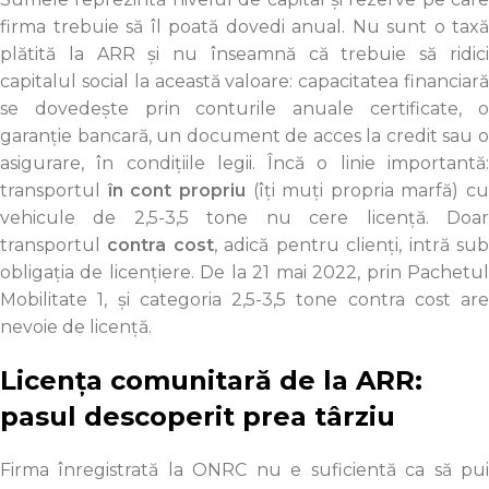
firma trebuie să îl poată dovedi anual. Nu sunt o taxă
plătită la ARR și nu înseamnă că trebuie să ridici
capitalul social la această valoare: capacitatea financiară
se dovedește prin conturile anuale certificate, o
garanție bancară, un document de acces la credit sau o
asigurare, în condițiile legii. Încă o linie importantă:
transportul
în cont propriu
(îți muți propria marfă) cu
vehicule de 2,5-3,5 tone nu cere licență. Doar
transportul
contra cost
, adică pentru clienți, intră su
obligația de licențiere. De la 21 mai 2022, prin Pachetul
Mobilitate 1, și categoria 2,5-3,5 tone contra cost are
nevoie de licență.
Licența comunitară de la ARR:
pasul descoperit prea târziu
Firma înregistrată la ONRC nu e suficientă ca să pui