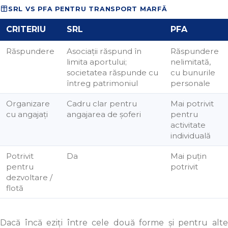
SRL VS PFA PENTRU TRANSPORT MARFĂ
CRITERIU
SRL
PFA
Răspundere
Asociații răspund în
Răspundere
limita aportului;
nelimitată,
societatea răspunde cu
cu bunurile
întreg patrimoniul
personale
Organizare
Cadru clar pentru
Mai potrivit
cu angajați
angajarea de șoferi
pentru
activitate
individuală
Potrivit
Da
Mai puțin
pentru
potrivit
dezvoltare /
flotă
Dacă încă eziți între cele două forme și pentru alte