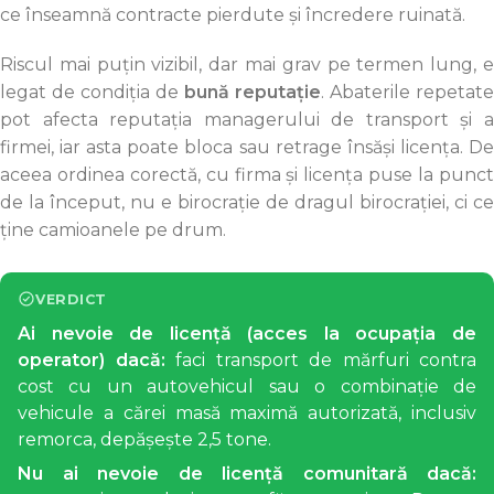
ce înseamnă contracte pierdute și încredere ruinată.
Riscul mai puțin vizibil, dar mai grav pe termen lung, e
legat de condiția de
bună reputație
. Abaterile repetate
pot afecta reputația managerului de transport și a
firmei, iar asta poate bloca sau retrage însăși licența. De
aceea ordinea corectă, cu firma și licența puse la punct
de la început, nu e birocrație de dragul birocrației, ci ce
ține camioanele pe drum.
VERDICT
Ai nevoie de licență (acces la ocupația de
operator) dacă:
faci transport de mărfuri contra
cost cu un autovehicul sau o combinație de
vehicule a cărei masă maximă autorizată, inclusiv
remorca, depășește 2,5 tone.
Nu ai nevoie de licență comunitară dacă: