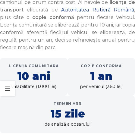
camionul pe drum contra cost. Ai nevoie de
licența d
transport
eliberată de
Autoritatea Rutieră Română
plus câte o
copie conformă
pentru fiecare vehicul
Licența comunitară se eliberează pentru 10 ani, iar copia
conformă aferentă fiecărui vehicul se eliberează, de
regulă, pentru un an, deci se reînnoiește anual pentru
fiecare mașină din parc.
LICENȚĂ COMUNITARĂ
COPIE CONFORMĂ
10 ani
1 an
valabilitate (1.000 lei)
per vehicul (360 lei)
TERMEN ARR
15 zile
de analiză a dosarului