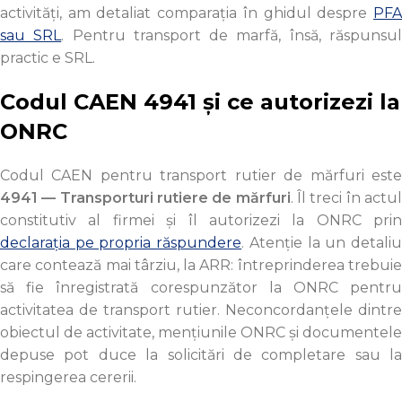
activități, am detaliat comparația în ghidul despre
PFA
sau SRL
. Pentru transport de marfă, însă, răspunsu
practic e SRL.
Codul CAEN 4941 și ce autorizezi la
ONRC
Codul CAEN pentru transport rutier de mărfuri este
4941 — Transporturi rutiere de mărfuri
. Îl treci în actu
constitutiv al firmei și îl autorizezi la ONRC prin
declarația pe propria răspundere
. Atenție la un detali
care contează mai târziu, la ARR: întreprinderea trebuie
să fie înregistrată corespunzător la ONRC pentru
activitatea de transport rutier. Neconcordanțele dintre
obiectul de activitate, mențiunile ONRC și documentele
depuse pot duce la solicitări de completare sau la
respingerea cererii.