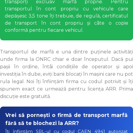
transporți exclusiv marfă proprie. Pentru
transportul în cont propriu cu vehicule care
depășesc 3,5 tone îți trebuie, de regulă, certificatul
de transport în cont propriu și câte o copie
conformă pentru fiecare vehicul.
Transportul de marfă e una dintre puținele activități
unde firma la ONRC chiar e doar începutul. Dacă pui
pașii în ordine, întâi condițiile de operator și apoi
investiția în dube, eviți banii blocați în mașini care nu pot
rula legal. Noi îți înființăm firma cu codul potrivit și îți
spunem exact ce urmează pentru licența ARR. Prima
discuție este gratuită.
Vrei să pornești o firmă de transport marfă
fără să te blochezi la ARR?
Îți înființăm SRL-ul cu codul CAEN 4941 autorizat