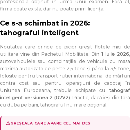
profesională obținut în urma unui examen. Fără el,
firma poate exista, dar nu poate primi licența.
Ce s-a schimbat în 2026:
tahograful inteligent
Noutatea care prinde pe picior greșit flotele mici de
utilitare vine din Pachetul Mobilitate. Din
1 iulie 2026
,
autovehiculele sau combinațiile de vehicule cu masa
maximă autorizată de peste 2,5 tone și până la 3,5 tone,
folosite pentru transport rutier internațional de mărfuri
contra cost sau pentru operațiuni de cabotaj în
Uniunea Europeană, trebuie echipate cu
tahograf
inteligent versiunea 2 (G2V2)
. Practic, dacă ieși din țară
cu duba pe bani, tahograful nu mai e opțional.
GREȘEALA CARE APARE CEL MAI DES