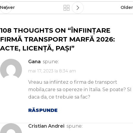
Newer
Older
108 THOUGHTS ON “
ÎNFIINȚARE
FIRMĂ TRANSPORT MARFĂ 2026:
ACTE, LICENȚĂ, PAȘI
”
Gana
spune:
mai 17, 2023 la 8:34 am
Vreau sa infiintez o firma de transport
mobila,care sa opereze in Italia. Se poate? SI
daca da, ce trebuie sa fac?
RĂSPUNDE
Cristian Andrei
spune: