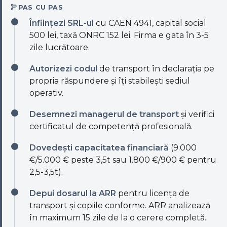
PAS CU PAS
Înființezi SRL-ul
cu CAEN 4941, capital social
500 lei, taxă ONRC 152 lei. Firma e gata în 3-5
zile lucrătoare.
Autorizezi codul
de transport în declarația pe
propria răspundere și îți stabilești sediul
operativ.
Desemnezi managerul de transport
și verifici
certificatul de competență profesională.
Dovedești capacitatea financiară
(9.000
€/5.000 € peste 3,5t sau 1.800 €/900 € pentru
2,5-3,5t).
Depui dosarul la ARR
pentru licența de
transport și copiile conforme. ARR analizează
în maximum 15 zile de la o cerere completă.