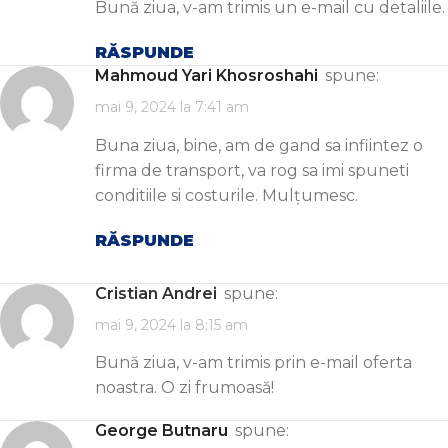
Bună ziua, v-am trimis un e-mail cu detaliile.
RĂSPUNDE
Mahmoud Yari Khosroshahi
spune:
mai 9, 2024 la 7:41 am
Buna ziua, bine, am de gand sa infiintez o
firma de transport, va rog sa imi spuneti
conditiile si costurile. Mulțumesc.
RĂSPUNDE
Cristian Andrei
spune:
mai 9, 2024 la 8:15 am
Bună ziua, v-am trimis prin e-mail oferta
noastra. O zi frumoasă!
George Butnaru
spune: