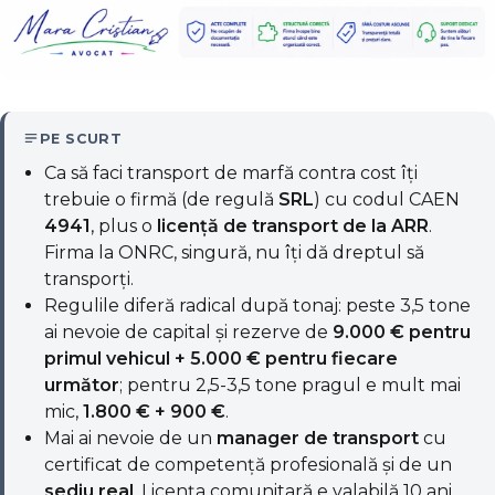
PE SCURT
Ca să faci transport de marfă contra cost îți
trebuie o firmă (de regulă
SRL
) cu codul CAEN
4941
, plus o
licență de transport de la ARR
.
Firma la ONRC, singură, nu îți dă dreptul să
transporți.
Regulile diferă radical după tonaj: peste 3,5 tone
ai nevoie de capital și rezerve de
9.000 € pentru
primul vehicul + 5.000 € pentru fiecare
următor
; pentru 2,5-3,5 tone pragul e mult mai
mic,
1.800 € + 900 €
.
Mai ai nevoie de un
manager de transport
cu
certificat de competență profesională și de un
sediu real
. Licența comunitară e valabilă 10 ani,