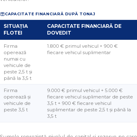
CAPACITATE FINANCIARĂ DUPĂ TONAJ
SITUAȚIA
CAPACITATE FINANCIARĂ DE
FLOTEI
DOVEDIT
Firma
1.800 € primul vehicul + 900 €
operează
fiecare vehicul suplimentar
numai cu
vehicule de
peste 2,5 t și
până la 3,5 t
Firma
9.000 € primul vehicul + 5.000 €
operează și
fiecare vehicul suplimentar de peste
vehicule de
3,5 t + 900 € fiecare vehicul
peste 3,5 t
suplimentar de peste 2,5 t și până la
3,5 t
Sumele reprezintă nivelul de capital și rezerve pe care