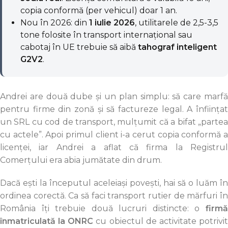
copia conformă (per vehicul) doar 1 an.
Nou în 2026: din
1 iulie 2026
, utilitarele de 2,5-3,5
tone folosite în transport internațional sau
cabotaj în UE trebuie să aibă
tahograf inteligent
G2V2
.
Andrei are două dube și un plan simplu: să care marfă
pentru firme din zonă și să factureze legal. A înființat
un SRL cu cod de transport, mulțumit că a bifat „partea
cu actele”. Apoi primul client i-a cerut copia conformă a
licenței, iar Andrei a aflat că firma la Registrul
Comerțului era abia jumătate din drum.
Dacă ești la începutul aceleiași povești, hai să o luăm în
ordinea corectă. Ca să faci transport rutier de mărfuri în
România îți trebuie două lucruri distincte: o
firmă
înmatriculată la ONRC
cu obiectul de activitate potrivi