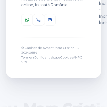
Înc
online, în toată România.
Înc
Înc
© Cabinet de Avocat Mara Cristian · CIF
30240684
Termeni
Confidențialitate
Cookies
ANPC
SOL