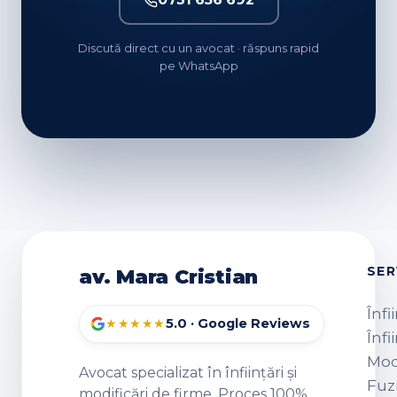
Discută direct cu un avocat · răspuns rapid
pe WhatsApp
SER
av. Mara Cristian
Înfi
5.0 · Google Reviews
★★★★★
Înfi
Modi
Avocat specializat în înființări și
Fuz
modificări de firme. Proces 100%