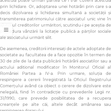
acestuia poate urmări partea ce i s-ar cuveni acestuia
prin lichidare. Or, adoptarea unei hotărâri prin care s-a
decis dizolvarea şi lichidarea simultană a societății şi
transmiterea patrimoniului către asociatul unic vine în
ajutorul creditorilor urmăritori, scutindu-i pe aceștia de
procedura vânzării la licitație publică a părților sociale
ale asociatului urmărit silit.
De asemenea, creditorii interesaţi de actele adoptate de
societate au facultatea de a face opozitie în termen de
30 de zile de la data publicării hotărârii asociatilor sau a
actului aditional modificator în Monitorul Oficial al
României Partea a IV-a. Prin urmare, soluția de
respingere a cererii înregistrată la Oficiul Registrului
Comerțului având ca obiect o cerere de dizolvare este
nelegală, fiind în contradicție cu prevederile Legii nr.
31/1990, care prevede posibilitatea de a recupera
creanțele pe alte căi, altele decât amânarea sau
respingerea dosarului.