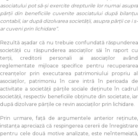
asociatului pot să-şi exercite drepturile lor numai asupra
părţii din beneficiile cuvenite asociatului după bilanţul
contabil, iar după dizolvarea societăţii, asupra părţii ce i s-
ar cuveni prin lichidare”.
Rezultă aşadar că nu trebuie confundată răspunderea
societăţii cu răspunderea asociaţilor săi în raport cu
terţii, creditorii personali ai asociaţilor având
reglementate mijloace specifice pentru recuperarea
creanţelor prin executarea patrimoniului propriu al
asociaţilor, patrimoniu în care intră în perioada de
activitate a societăţii părţile sociale deţinute în cadrul
societăţii, respectiv beneficiile obţinute din societate, iar
după dizolvare părţile ce revin asociaţilor prin lichidare.
Prin urmare, faţă de argumentele anterior reţinute,
instanţa apreciază că respingerea cererii de înregistrare
pentru cele două motive analizate, este neîntemeiată,