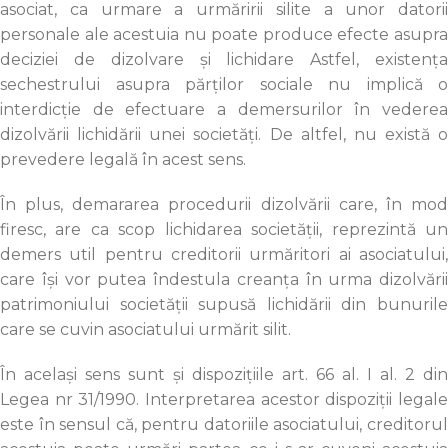
asociat, ca urmare a urmăririi silite a unor datorii
personale ale acestuia nu poate produce efecte asupra
deciziei de dizolvare şi lichidare Astfel, existența
sechestrului asupra părților sociale nu implică o
interdicție de efectuare a demersurilor în vederea
dizolvării lichidării unei societăți. De altfel, nu există o
prevedere legală în acest sens.
În plus, demararea procedurii dizolvării care, în mod
firesc, are ca scop lichidarea societăţii, reprezintă un
demers util pentru creditorii urmăritori ai asociatului,
care îşi vor putea îndestula creanţa în urma dizolvării
patrimoniului societății supusă lichidării din bunurile
care se cuvin asociatului urmărit silit.
În același sens sunt şi dispozițiile art. 66 al. I al. 2 din
Legea nr 31/1990. Interpretarea acestor dispoziții legale
este în sensul că, pentru datoriile asociatului, creditorul