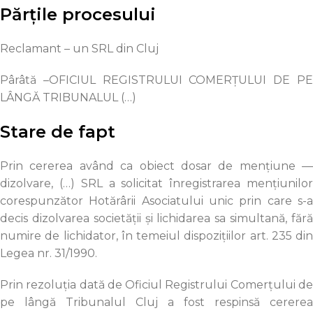
Părțile procesului
Reclamant – un SRL din Cluj
Pârâtă –OFICIUL REGISTRULUI COMERŢULUI DE PE
LÂNGĂ TRIBUNALUL (…)
Stare de fapt
Prin cererea având ca obiect dosar de mențiune —
dizolvare, (…) SRL a solicitat înregistrarea mențiunilor
corespunzător Hotărârii Asociatului unic prin care s-a
decis dizolvarea societăţii şi lichidarea sa simultană, fără
numire de lichidator, în temeiul dispozițiilor art. 235 din
Legea nr. 31/1990.
Prin rezoluţia dată de Oficiul Registrului Comerţului de
pe lângă Tribunalul Cluj a fost respinsă cererea