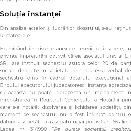
Soluția instanței
Din analiza actelor şi lucrărilor dosarului, s-au reţinut
următoarele::
Examinând înscrisurile anexate cererii de înscriere, în
privința împrejurării potrivit căreia asociatul unic al (…)
SRL are instituit sechestru asupra celor 20 de părţi
sociale deţinute în societate prin procesul verbal de
sechestru emis în cadrul dosarului execuţional al
Biroului executorului judecătoresc., instanţa apreciază
că aceasta nu poate reprezenta un împiediment în
înregistrarea în Registrul Comerţului a Hotărârii prin
care s-a hotărât dizolvarea şi lichidarea societăţii, din
moment ce sechestrul nu a fost înfiinţat pentru o
datorie a societăţii, ci a asociatului, iar potrivit art. 66 alin. 1
Legea nr. 31/1990 ”
Pe durata societăţii, creditorii