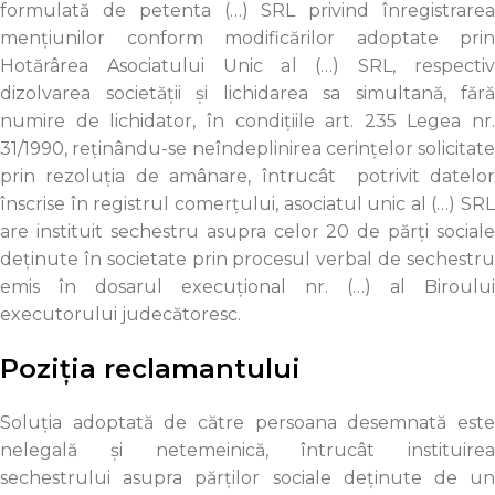
formulată de petenta (…) SRL privind înregistrarea
mențiunilor conform modificărilor adoptate prin
Hotărârea Asociatului Unic al (…) SRL, respectiv
dizolvarea societăţii şi lichidarea sa simultană, fără
numire de lichidator, în condiţiile art. 235 Legea nr.
31/1990, reţinându-se neîndeplinirea cerinţelor solicitate
prin rezoluţia de amânare, întrucât potrivit datelor
înscrise în registrul comerțului, asociatul unic al (…) SRL
are instituit sechestru asupra celor 20 de părţi sociale
deţinute în societate prin procesul verbal de sechestru
emis în dosarul execuţional nr. (…) al Biroului
executorului judecătoresc.
Poziția reclamantului
Soluția adoptată de către persoana desemnată este
nelegală şi netemeinică, întrucât instituirea
sechestrului asupra părților sociale deținute de un