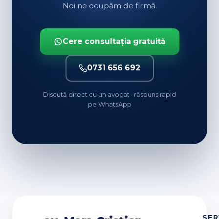
Noi ne ocupăm de firmă.
Cere consultația gratuită
0731 656 692
Discută direct cu un avocat · răspuns rapid
pe WhatsApp
SER